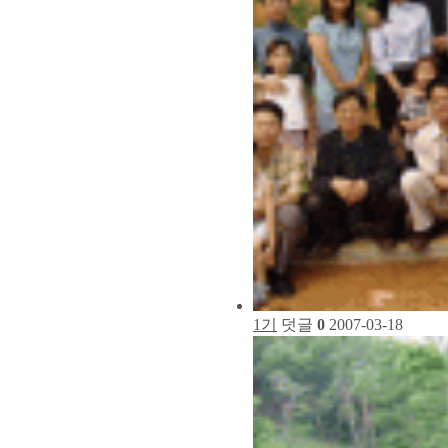
1기
덧글
0
2007-03-18