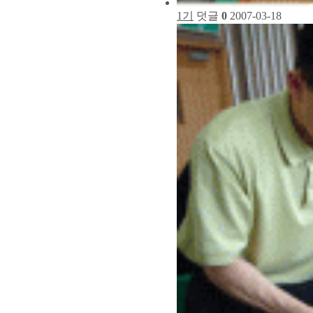
1기
덧글
0
2007-03-18