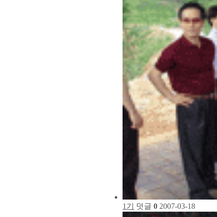
1기
덧글
0
2007-03-18