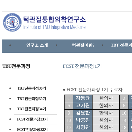
연구소 소개
턱관절이란?
TBT 전문과
TBT전문과정
FCST 전문과정 1기
TBT 전문과정 36기
● FCST 전문가과정 1기 수료자
강동균
한의사
1
2
TBT 전문과정 35기
고기완
한의사
5
6
TBT 전문과정 34기
김요한
한의사
9
10
FCST 전문과정 33기
남궁진
한의사
13
14
서영찬
한의사
17
18
FCST 전문과정 32기