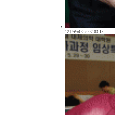
1기
덧글
0
2007-03-18