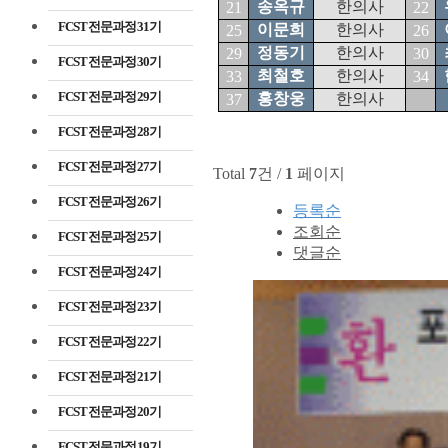
송옥규
한의사
21
22
FCST 전문과정 31기
이문희
한의사
25
26
정동기
한의사
29
30
FCST 전문과정 30기
최철호
한의사
33
34
FCST 전문과정 29기
홍창웅
한의사
37
FCST 전문과정 28기
FCST 전문과정 27기
Total
7
건 /
1
페이지
FCST 전문과정 26기
등록순
조회순
FCST 전문과정 25기
댓글순
FCST 전문과정 24기
FCST 전문과정 23기
FCST 전문과정 22기
FCST 전문과정 21기
FCST 전문과정 20기
FCST 전문과정 19기