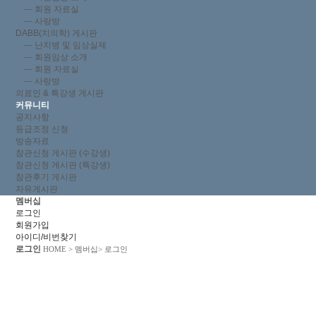
--- 회원 자료실
--- 사랑방
DABB(치의학) 게시판
--- 난치병 및 임상실제
--- 회원임상 소개
--- 회원 자료실
--- 사랑방
의료인 & 특강생 게시판
커뮤니티
공지사항
등급조정 신청
방송자료
참관신청 게시판 (수강생)
참관신청 게시판 (특강생)
참관후기 게시판
자유게시판
멤버십
로그인
회원가입
아이디/비번찾기
로그인
HOME
> 멤버십> 로그인