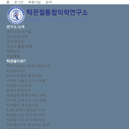
홈
로그인
회원가입
검색
연구소 소개
연구소장 인사말
연구소장 약력
수석 연구진
연구소 활동 현황
언론보도
학술활동
턱관절이란?
TBT(기능적뇌척주요법)소개
턱관절이란?
하악의운동과 환축관절
상하악 교합의 3가지 유형
이영준식 반응계
두개구강하악계
턱관절과 척추자세의 관계
악안면 근육군의 기능장애
턱관절이 중요한이유
1,2번 경추가 중요한 이유
턱관절 이상 자가 테스트1
턱관절 이상 자가 테스트2
턱관절문제로 발생되는 질병