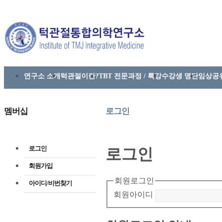
연구소 소개
턱관절이란?
TBT 전문과정 / 특강
수강생 명단
임상공
멤버십
로그인
로그인
로그인
회원가입
회원로그인
아이디/비번찾기
회원아이디