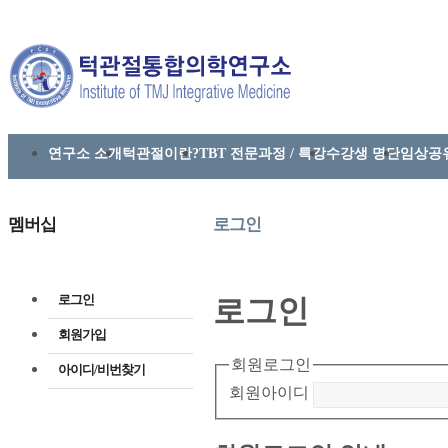
연구소 소개
턱관절이란?
TBT 전문과정 / 특강
수강생 명단
임상공
멤버십
로그인
로그인
로그인
회원가입
회원로그인
아이디/비번찾기
회원아이디